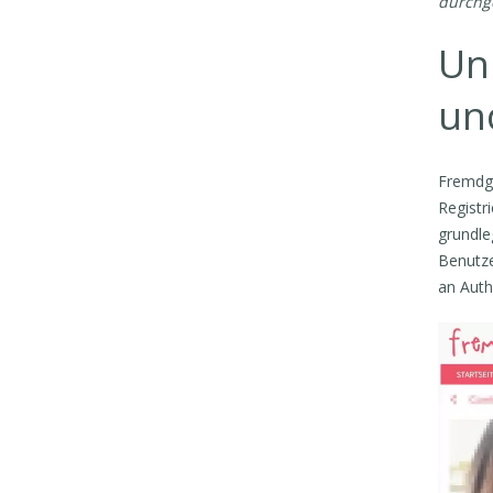
durchg
Un
un
Fremdge
Registr
grundle
Benutze
an Auth