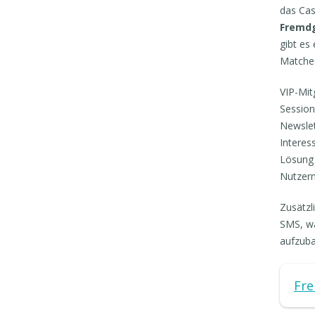
das Cas
Fremdg
gibt es
Matches
VIP-Mit
Session
Newslet
Interes
Lösung 
Nutzer
Zusätzl
SMS, wa
aufzub
Fr