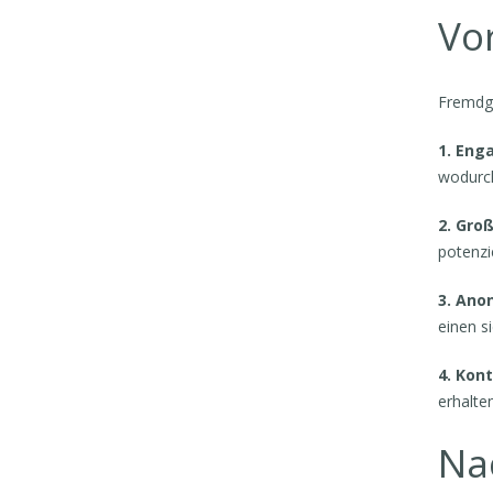
Vor
Fremdge
1. Eng
wodurch
2. Gro
potenzi
3. Ano
einen s
4. Kon
erhalten
Nac