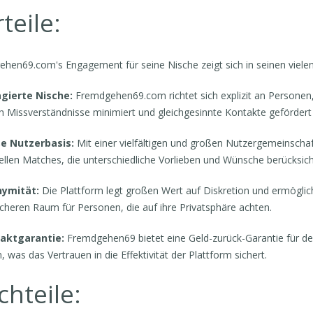
teile:
hen69.com's Engagement für seine Nische zeigt sich in seinen vielen
agierte Nische:
Fremdgehen69.com richtet sich explizit an Personen,
 Missverständnisse minimiert und gleichgesinnte Kontakte gefördert
ße Nutzerbasis:
Mit einer vielfältigen und großen Nutzergemeinschaf
ellen Matches, die unterschiedliche Vorlieben und Wünsche berücksich
nymität:
Die Plattform legt großen Wert auf Diskretion und ermöglich
icheren Raum für Personen, die auf ihre Privatsphäre achten.
taktgarantie:
Fremdgehen69 bietet eine Geld-zurück-Garantie für den
, was das Vertrauen in die Effektivität der Plattform sichert.
hteile: