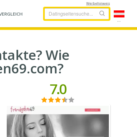
Werbehinweis
VERGLEICH
...
ntakte? Wie
en69.com?
7.0