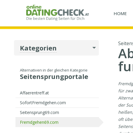
HOME
Seiten
Kategorien
Ab
fu
Alternativen in der gleichen Kategorie
Seitensprungportale
Fremdg
für zwa
Affaerentreff.at
Alterna
SofortFremdgehen.com
der Suc
heißen,
Seitensprung69.com
oft übe
Fremdgehen69.com
Seitens