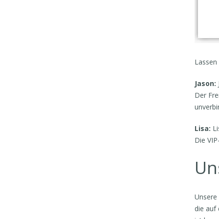
Lassen 
Jason:
Der Fre
unverbi
Lisa:
Li
Die VIP
Un
Unsere 
die auf